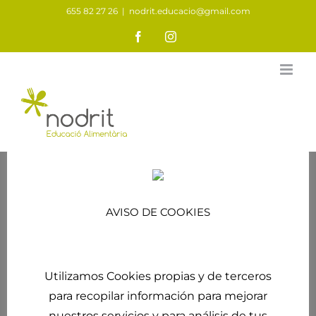
Saltar
655 82 27 26
|
nodrit.educacio@gmail.com
al
Facebook
Instagram
contenido
Dietas Milagro
AVISO DE COOKIES
Utilizamos Cookies propias y de terceros
para recopilar información para mejorar
nuestros servicios y para análisis de tus