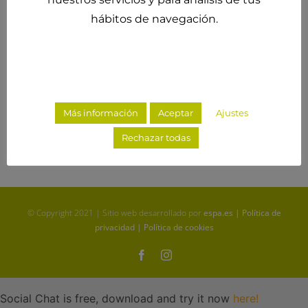
¿Funcionan las dietas milagro?
hábitos de navegación.
Respuesta corta: NO Las dietas milagro son
dietas
mayo 13th, 2021
|
Dietas Milagro
Más información
Aceptar
Ajustes
Más información
Rechazar todas
© Copyright 2021 | Sitio web desarrollado por
espa.es
|
Política de
privacidad
|
Política de cookies
Social Chat is free, download and try it now
here!